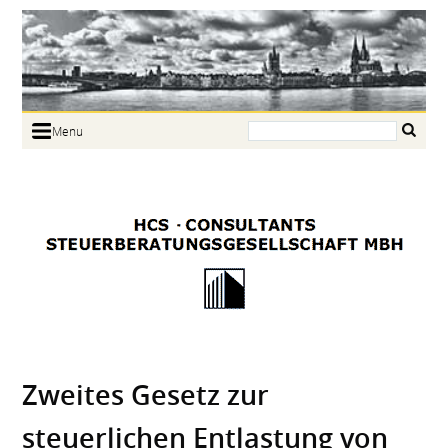
Search:
Menu
Home
Portrait
Focus
Links
News
Jobs
Contact
Zweites Gesetz zur
steuerlichen Entlastung von