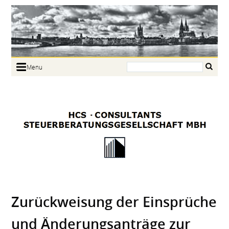
Search:
Menu
Home
Portrait
Focus
Links
News
Jobs
Contact
Zurück­weisung der Einsprüche
und Änderungs­anträge zur