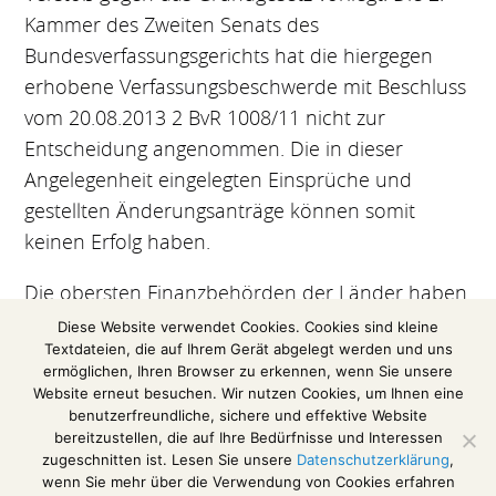
Kammer des Zweiten Senats des
Bundesverfassungsgerichts hat die hiergegen
erhobene Verfassungsbeschwerde mit Beschluss
vom 20.08.2013 2 BvR 1008/11 nicht zur
Entscheidung angenommen. Die in dieser
Angelegenheit eingelegten Einsprüche und
gestellten Änderungsanträge können somit
keinen Erfolg haben.
Die obersten Finanzbehörden der Länder haben
deshalb durch Allgemeinverfügung vom
Diese Website verwendet Cookies. Cookies sind kleine
Textdateien, die auf Ihrem Gerät abgelegt werden und uns
27.02.2014 diese Einsprüche und
ermöglichen, Ihren Browser zu erkennen, wenn Sie unsere
Änderungsanträge zurückgewiesen.
Website erneut besuchen. Wir nutzen Cookies, um Ihnen eine
benutzerfreundliche, sichere und effektive Website
Den kompletten Erlass finden Sie hier
bereitzustellen, die auf Ihre Bedürfnisse und Interessen
zugeschnitten ist. Lesen Sie unsere
Datenschutzerklärung
,
wenn Sie mehr über die Verwendung von Cookies erfahren