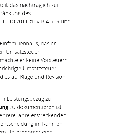
il, das nachträglich zur
hränkung des
m 12.10.2011 zu V R 41/09 und
Einfamilienhaus, das er
nen Umsatzsteuer-
 machte er keine Vorsteuern
erichtigte Umsatzsteuer-
ies ab; Klage und Revision
eim Leistungsbezug zu
rung
zu dokumentieren ist.
mehrere Jahre erstreckenden
sentscheidung im Rahmen
 dem Unternehmer eine