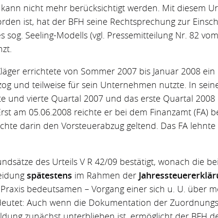
ann nicht mehr berücksichtigt werden. Mit diesem Urte
orden ist, hat der BFH seine Rechtsprechung zur Einsc
 sog. Seeling-Modells (vgl. Pressemitteilung Nr. 82 vo
zt.
läger errichtete von Sommer 2007 bis Januar 2008 ein 
zog und teilweise für sein Unternehmen nutzte. In sei
e und vierte Quartal 2007 und das erste Quartal 2008
rst am 05.06.2008 reichte er bei dem Finanzamt (FA) b
te darin den Vorsteuerabzug geltend. Das FA lehnte d
ndsätze des Urteils V R 42/09 bestätigt, wonach die b
eidung
spätestens
im Rahmen der
Jahressteuererklä
er Praxis bedeutsamen – Vorgang einer sich u. U. über 
deutet: Auch wenn die Dokumentation der Zuordnung
dung zunächst unterblieben ist, ermöglicht der BFH