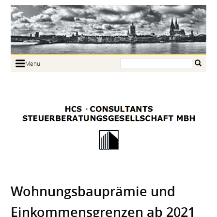
Search:
Menu
Home
Portrait
Focus
Links
News
Jobs
Contact
Wohnungsbauprämie und
Einkommensgrenzen ab 2021