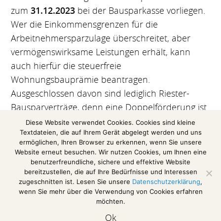
zum
31.12.2023
bei der Bausparkasse vorliegen.
Wer die Einkommensgrenzen für die
Arbeitnehmersparzulage überschreitet, aber
vermögenswirksame Leistungen erhält, kann
auch hierfür die steuerfreie
Wohnungsbauprämie beantragen.
Ausgeschlossen davon sind lediglich Riester-
Bausparverträge, denn eine Doppelförderung ist
nicht möglich.
Diese Website verwendet Cookies. Cookies sind kleine
Textdateien, die auf Ihrem Gerät abgelegt werden und uns
(Auszug aus einer Pressemitteilung des
ermöglichen, Ihren Browser zu erkennen, wenn Sie unsere
Website erneut besuchen. Wir nutzen Cookies, um Ihnen eine
Bundesverbandes der Lohnsteuerhilfevereine e.
benutzerfreundliche, sichere und effektive Website
V.)
bereitzustellen, die auf Ihre Bedürfnisse und Interessen
zugeschnitten ist. Lesen Sie unsere
Datenschutzerklärung
,
wenn Sie mehr über die Verwendung von Cookies erfahren
möchten.
Impressum / Disclaimer
Ok