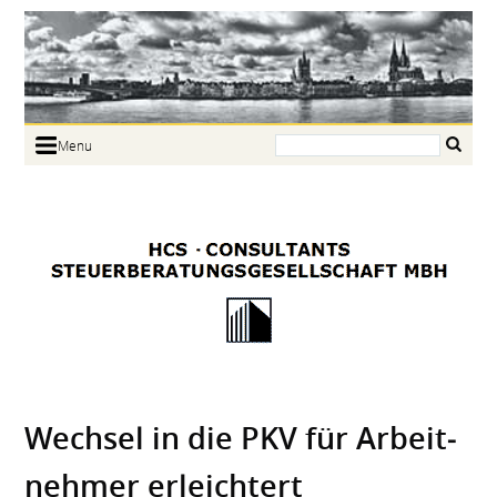
Search:
Menu
Home
Portrait
Focus
Links
News
Jobs
Contact
Wechsel in die PKV für Arbeit­
nehmer erleich­tert