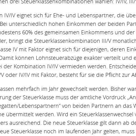
n drei Steuerklassenkombinationen wählen: IV/IV, III/V
 IV/IV eignet sich für Ehe- und Lebenspartner, die übe
ei unterschiedlich hohen Einkommen der beiden Partne
mindestens 60% des gemeinsamen Einkommens und der 
r, bringt die Steuerklassenkombination III/V monatli
klasse IV mit Faktor eignet sich für diejenigen, deren E
Damit können Lohnsteuerabzüge exakter verteilt und 
 der Kombination IV/IV vermieden werden. Entscheiden
V oder IV/IV mit Faktor, besteht für sie die Pflicht zur
ssen mehrfach im Jahr gewechselt werden. Bisher war 
erung der Steuerklasse muss der amtliche Vordruck „An
egatten/Lebenspartnern“ von beiden Partnern an das 
e übermittelt werden. Wird ein Steuerklassenwechsel vo
tners ausreichend. Die neue Steuerklasse gilt dann ab 
e neue Steuerklasse noch im laufenden Jahr gelten, mus