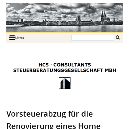
Search:
Menu
Home
Portrait
Focus
Links
News
Jobs
Contact
Vorsteuerabzug für die
Renovierung eines Home-