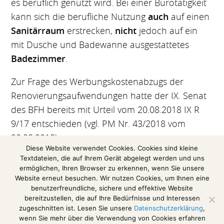
es beruflich genutzt wird. Bei einer Bürotätigkeit
kann sich die berufliche Nutzung
auch
auf einen
Sanitärraum
erstrecken,
nicht
jedoch auf ein
mit Dusche und Badewanne ausgestattetes
Badezimmer
.
Zur Frage des Werbungskostenabzugs der
Renovierungsaufwendungen hatte der IX. Senat
des BFH bereits mit Urteil vom 20.08.2018 IX R
9/17 entschieden (vgl. PM Nr. 43/2018 vom
20.08.2018).
Diese Website verwendet Cookies. Cookies sind kleine
Textdateien, die auf Ihrem Gerät abgelegt werden und uns
(Auszug aus einer Pressemitteilung des
ermöglichen, Ihren Browser zu erkennen, wenn Sie unsere
Bundesfinanzhofs)
Website erneut besuchen. Wir nutzen Cookies, um Ihnen eine
benutzerfreundliche, sichere und effektive Website
Das Urteil im Volltext
bereitzustellen, die auf Ihre Bedürfnisse und Interessen
zugeschnitten ist. Lesen Sie unsere
Datenschutzerklärung
,
wenn Sie mehr über die Verwendung von Cookies erfahren