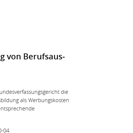
ng von Berufsaus­
undesverfassungsgericht die
usbildung als Werbungskosten
t entsprechende
0-04.