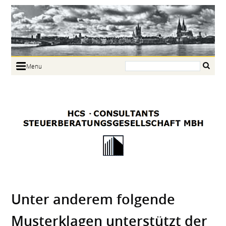
Search:
Menu
Home
Portrait
Focus
Links
News
Jobs
Contact
Unter anderem folgende
Musterklagen unterstützt der