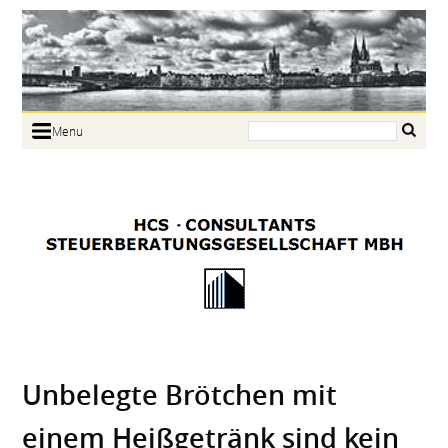
Search:
Menu
Home
Portrait
Focus
Links
News
Jobs
Contact
Unbelegte Brötchen mit
einem Heißgetränk sind kein