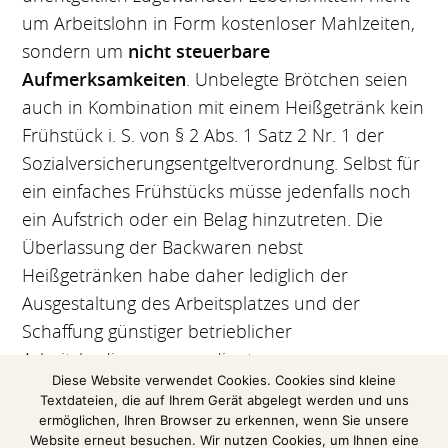
um Arbeitslohn in Form kostenloser Mahlzeiten,
sondern um
nicht steuerbare
Aufmerksamkeiten
. Unbelegte Brötchen seien
auch in Kombination mit einem Heißgetränk kein
Frühstück i. S. von § 2 Abs. 1 Satz 2 Nr. 1 der
Sozialversicherungsentgeltverordnung. Selbst für
ein einfaches Frühstücks müsse jedenfalls noch
ein Aufstrich oder ein Belag hinzutreten. Die
Überlassung der Backwaren nebst
Heißgetränken habe daher lediglich der
Ausgestaltung des Arbeitsplatzes und der
Schaffung günstiger betrieblicher
Arbeitsbedingungen gedient.
Diese Website verwendet Cookies. Cookies sind kleine
Textdateien, die auf Ihrem Gerät abgelegt werden und uns
(Auszug aus einer Pressenmitteilung des
ermöglichen, Ihren Browser zu erkennen, wenn Sie unsere
Bundesfinanzhofs)
Website erneut besuchen. Wir nutzen Cookies, um Ihnen eine