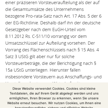
einer präziseren Vorsteueraufteilung als der auf
die Gesamtumsätze des Unternehmens
bezogene Pro-rata-Satz nach Art. 17 Abs. 5 der 6
der EG-Richtlinie. Deshalb darf ihn der deutsche
Gesetzgeber nach dem EuGH-Urteil vom
8.11.2012 Rs. C-511/10 vorrangig vor dem
Umsatzschlüssel zur Aufteilung vorsehen. Der
Vorrang des Flächenschlüssels nach § 15 Abs. 4
Satz 3 UStG gilt aber nur für solche
Vorsteuerbeträge, die der Berichtigung nach §
15a UStG unterliegen. Hierunter fallen
insbesondere Vorsteuern aus Anschaffungs- und
Herstellungskosten von Wirtschaftsgütern.
Diese Website verwendet Cookies. Cookies sind kleine
Textdateien, die auf Ihrem Gerät abgelegt werden und uns
(Auszug aus einer Pressemitteilung des
ermöglichen, Ihren Browser zu erkennen, wenn Sie unsere
Bundesfinanzhofs)
Website erneut besuchen. Wir nutzen Cookies, um Ihnen eine
benutzerfreundliche, sichere und effektive Website