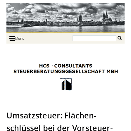
Search:
Menu
Home
Portrait
Focus
Links
News
Jobs
Contact
Umsatz­steuer: Flächen­
schlüssel bei der Vorsteuer­