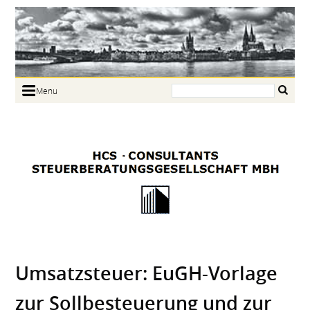
Search:
Menu
Home
Portrait
Focus
Links
News
Jobs
Contact
Umsatz­steuer: EuGH-Vorlage
zur Sollbe­steuerung und zur