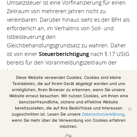
Umsatzsteuer ist eine Vorfinanzierung für einen
Zeitraum von mehreren Jahren nicht zu
vereinbaren. Darüber hinaus sieht es der BFH als
erforderlich an, im Verhältnis von Soll- und
Istbesteuerung den
Gleichbehandlungsgrundsatz zu wahren. Daher
ist von einer
Steuerberichtigung
nach § 17 UStG
bereits für den Voranmeldungszeitraum der
Leistungserbringung auszugehen.
Diese Website verwendet Cookies. Cookies sind kleine
Textdateien, die auf Ihrem Gerät abgelegt werden und uns
(Auszug aus einer Pressemitteilung des
ermöglichen, Ihren Browser zu erkennen, wenn Sie unsere
Bundesfinanzhofs)
Website erneut besuchen. Wir nutzen Cookies, um Ihnen eine
benutzerfreundliche, sichere und effektive Website
Das Urteil im Volltext
bereitzustellen, die auf Ihre Bedürfnisse und Interessen
zugeschnitten ist. Lesen Sie unsere
Datenschutzerklärung
,
wenn Sie mehr über die Verwendung von Cookies erfahren
möchten.
Impressum / Disclaimer
Ok