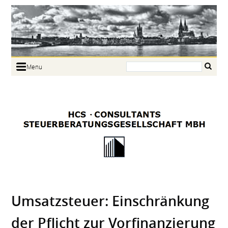
Search:
Menu
Home
Portrait
Focus
Links
News
Jobs
Contact
Umsatz­steuer: Ein­schränkung
der Pflicht zur Vor­finanzierung