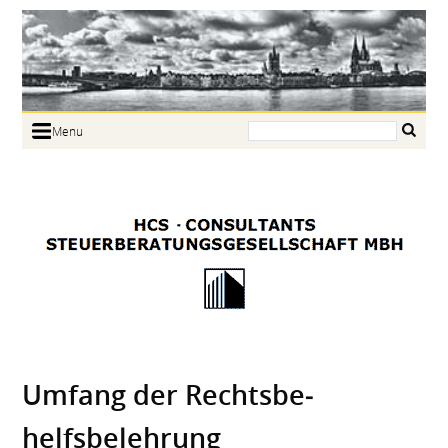
Search:
Menu
Home
Portrait
Focus
Links
News
Jobs
Contact
Umfang der Rechtsbe­
helfsbelehrung