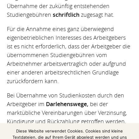
Übernahme der zukünftig entstehenden
Studiengebühren
schriftlich
zugesagt hat.
Für die Annahme eines ganz überwiegend
eigenbetrieblichen Interesses des Arbeitgebers
ist es nicht erforderlich, dass der Arbeitgeber die
übernommenen Studiengebühren vom
Arbeitnehmer arbeitsvertraglich oder aufgrund
einer anderen arbeitsrechtlichen Grundlage
zurückfordern kann.
Bei Übernahme von Studienkosten durch den
Arbeitgeber im
Darlehenswege,
bei der
marktübliche Vereinbarungen über Verzinsung,
Kündigung und Rückzahlung getroffen werden,
führt weder die Hingabe noch die Rückzahlung
Diese Website verwendet Cookies. Cookies sind kleine
Textdateien, die auf Ihrem Gerät abgelegt werden und uns
der Mittel zu lohnsteuerlichen Folgerungen.