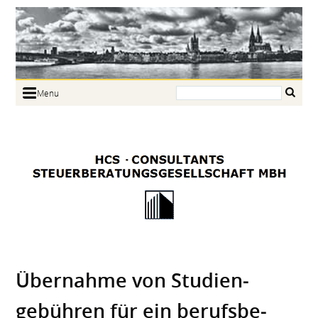
Search:
Menu
Home
Portrait
Focus
Links
News
Jobs
Contact
Übernahme von Studien­
gebühren für ein berufsbe­