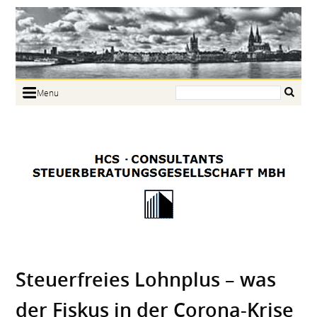
Search:
Menu
Home
Portrait
Focus
Links
News
Jobs
Contact
Steuerfreies Lohnplus – was
der Fiskus in der Corona-Krise