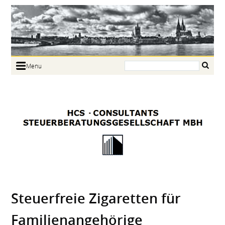
Search:
Menu
Home
Portrait
Focus
Links
News
Jobs
Contact
Steuer­freie Zigaretten für
Familien­angehörige