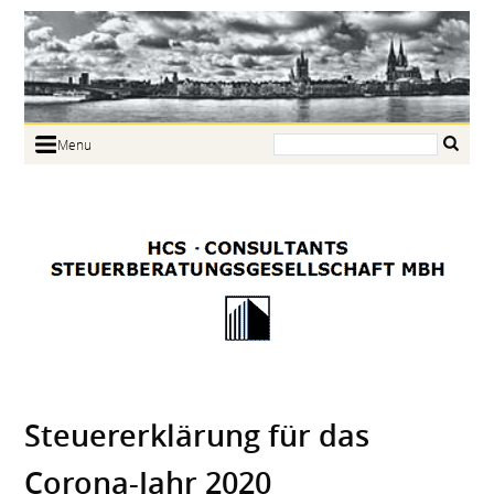
Search:
Menu
Home
Portrait
Focus
Links
News
Jobs
Contact
Steuererklärung für das
Corona-Jahr 2020