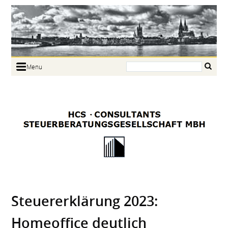
Search:
Menu
Home
Portrait
Focus
Links
News
Jobs
Contact
Steuererklärung 2023:
Homeoffice deutlich