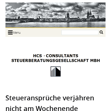
Search:
Menu
Home
Portrait
Focus
Links
News
Jobs
Contact
Steuer­ansprüche verjähren
nicht am Wochenende