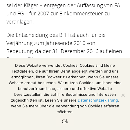
sei der Kläger – entgegen der Auffassung von FA
und FG – für 2007 zur Einkommensteuer zu
veranlagen.
Die Entscheidung des BFH ist auch für die
Verjährung zum Jahresende 2016 von
Bedeutung, da der 31. Dezember 2016 auf einen
Samstag fällt.
Diese Website verwendet Cookies. Cookies sind kleine
Textdateien, die auf Ihrem Gerät abgelegt werden und uns
(Auszug aus einer Pressemitteilung des
ermöglichen, Ihren Browser zu erkennen, wenn Sie unsere
Bundesfinanzhofs)
Website erneut besuchen. Wir nutzen Cookies, um Ihnen eine
benutzerfreundliche, sichere und effektive Website
Das Urteil im Volltext
bereitzustellen, die auf Ihre Bedürfnisse und Interessen
zugeschnitten ist. Lesen Sie unsere
Datenschutzerklärung
,
wenn Sie mehr über die Verwendung von Cookies erfahren
möchten.
Impressum / Disclaimer
Ok
Datenschutzerklärung