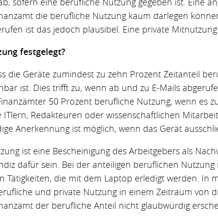
, sofern eine berufliche Nutzung gegeben ist. Eine ang
nanzamt die berufliche Nutzung kaum darlegen können
ufen ist das jedoch plausibel. Eine private Mitnutzung 
zung festgelegt?
ss die Geräte zumindest zu zehn Prozent Zeitanteil ber
ar ist. Dies trifft zu, wenn ab und zu E-Mails abgeru
Finanzämter 50 Prozent berufliche Nutzung, wenn es zu
 ITlern, Redakteuren oder wissenschaftlichen Mitarbei
dige Anerkennung ist möglich, wenn das Gerät ausschlie
tzung ist eine Bescheinigung des Arbeitgebers als Nachwe
diz dafür sein. Bei der anteiligen beruflichen Nutzung 
en Tätigkeiten, die mit dem Laptop erledigt werden. In 
erufliche und private Nutzung in einem Zeitraum von 
inanzamt der berufliche Anteil nicht glaubwürdig ersche