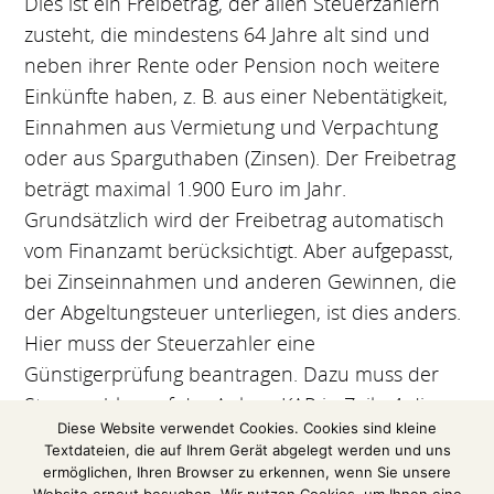
Dies ist ein Freibetrag, der allen Steuerzahlern
zusteht, die mindestens 64 Jahre alt sind und
neben ihrer Rente oder Pension noch weitere
Einkünfte haben, z. B. aus einer Nebentätigkeit,
Einnahmen aus Vermietung und Verpachtung
oder aus Sparguthaben (Zinsen). Der Freibetrag
beträgt maximal 1.900 Euro im Jahr.
Grundsätzlich wird der Freibetrag automatisch
vom Finanzamt berücksichtigt. Aber aufgepasst,
bei Zinseinnahmen und anderen Gewinnen, die
der Abgeltungsteuer unterliegen, ist dies anders.
Hier muss der Steuerzahler eine
Günstigerprüfung beantragen. Dazu muss der
Steuerzahler auf der Anlage KAP in Zeile 4 die
Diese Website verwendet Cookies. Cookies sind kleine
Günstigerprüfung ankreuzen.
Textdateien, die auf Ihrem Gerät abgelegt werden und uns
ermöglichen, Ihren Browser zu erkennen, wenn Sie unsere
(Information des Bundes der Steuerzahler e. V.)