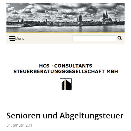
Search:
Menu
Home
Portrait
Focus
Links
News
Jobs
Contact
Senioren und Abgeltungsteuer
31. Januar 2011