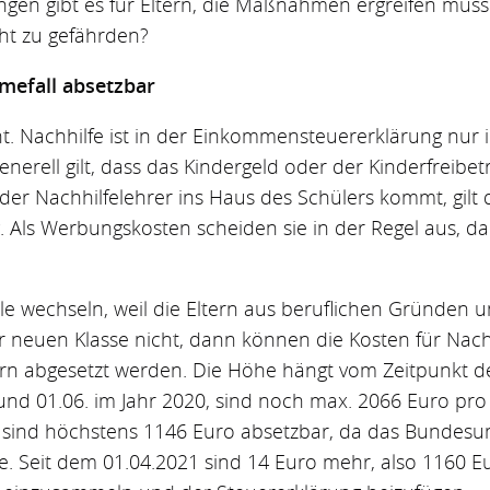
gen gibt es für Eltern, die Maßnahmen ergreifen müss
ht zu gefährden?
mefall absetzbar
ht. Nachhilfe ist in der Einkommensteuererklärung nur
erell gilt, dass das Kindergeld oder der Kinderfreibet
r Nachhilfelehrer ins Haus des Schülers kommt, gilt d
. Als Werbungskosten scheiden sie in der Regel aus, d
e wechseln, weil die Eltern aus beruflichen Gründen 
er neuen Klasse nicht, dann können die Kosten für Nachh
rn abgesetzt werden. Die Höhe hängt vom Zeitpunkt de
d 01.06. im Jahr 2020, sind noch max. 2066 Euro pro 
sind höchstens 1146 Euro absetzbar, da das Bundesu
 Seit dem 01.04.2021 sind 14 Euro mehr, also 1160 Euro,