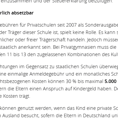
 einzusammeln und der Steuererklärung beizufügen.
erlich absetzbar
 Gebühren für Privatschulen seit 2007 als Sonderausgab
er Träger dieser Schule ist, spielt keine Rolle. Es kann
hlicher oder freier Trägerschaft handeln. Jedoch müsse
staatlich anerkannt sein. Bei Privatgymnasien muss di
ufen 11 bis 13 den zugelassenen Kombinationen des Kul
ichtungen im Gegensatz zu staatlichen Schulen überwieg
eine einmalige Anmeldegebühr und ein monatliches Sc
ichtsbezogenen Kosten können 30 % bis maximal
5.000
rn die Eltern einen Anspruch auf Kindergeld haben. De
e Kosten trägt.
 können genutzt werden, wenn das Kind eine private S
 Ausland besucht, sofern die Eltern in Deutschland unb