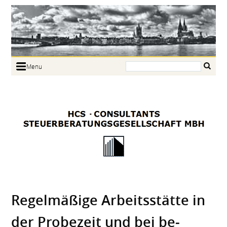
Search:
Menu
Home
Portrait
Focus
Links
News
Jobs
Contact
Regel­mäßige Arbeits­stätte in
der Probezeit und bei be­