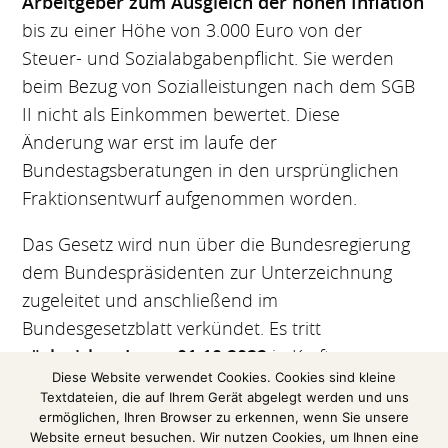
Arbeitgeber zum Ausgleich der hohen Inflation
bis zu einer Höhe von 3.000 Euro von der
Steuer- und Sozialabgabenpflicht. Sie werden
beim Bezug von Sozialleistungen nach dem SGB
II nicht als Einkommen bewertet. Diese
Änderung war erst im laufe der
Bundestagsberatungen in den ursprünglichen
Fraktionsentwurf aufgenommen worden.
Das Gesetz wird nun über die Bundesregierung
dem Bundespräsidenten zur Unterzeichnung
zugeleitet und anschließend im
Bundesgesetzblatt verkündet. Es tritt
rückwirkend zum 01.10.2022
in Kraft.
Diese Website verwendet Cookies. Cookies sind kleine
Textdateien, die auf Ihrem Gerät abgelegt werden und uns
(Auszug aus einer Veröffentlichung
ermöglichen, Ihren Browser zu erkennen, wenn Sie unsere
BundsratKOMPAKT)
Website erneut besuchen. Wir nutzen Cookies, um Ihnen eine