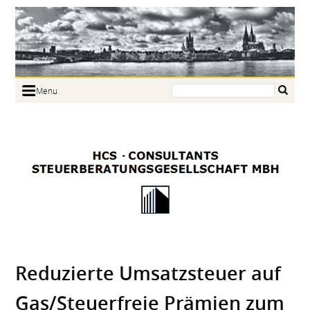
Search:
Menu
Home
Portrait
Focus
Links
News
Jobs
Contact
Reduzierte Umsatzsteuer auf
Gas/Steuerfreie Prämien zum