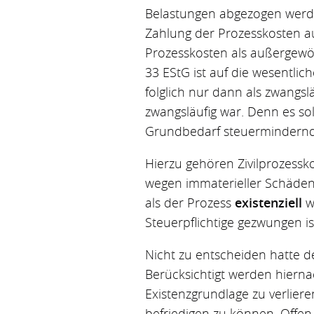
Belastungen abgezogen werden
Zahlung der Prozesskosten au
Prozesskosten als außergewöhn
33 EStG ist auf die wesentlic
folglich nur dann als zwangs
zwangsläufig war. Denn es s
Grundbedarf steuermindernd 
Hierzu gehören Zivilprozessko
wegen immaterieller Schäden 
als der Prozess
existenziell
w
Steuerpflichtige gezwungen ist
Nicht zu entscheiden hatte d
Berücksichtigt werden hierna
Existenzgrundlage zu verlie
befriedigen zu können. Offen