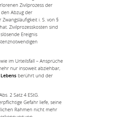
lorenen Zivilprozess der
r den Abzug der
Zwangsläufigkeit i. S. von §
hat. Zivilprozesskosten sind
slösende Ereignis
istenznotwendigen
wie im Urteilsfall – Ansprüche
mehr nur insoweit abziehbar,
 Lebens
berührt und der
bs. 2 Satz 4 EStG.
flichtige Gefahr liefe, seine
üblichen Rahmen nicht mehr
Anerkennung von