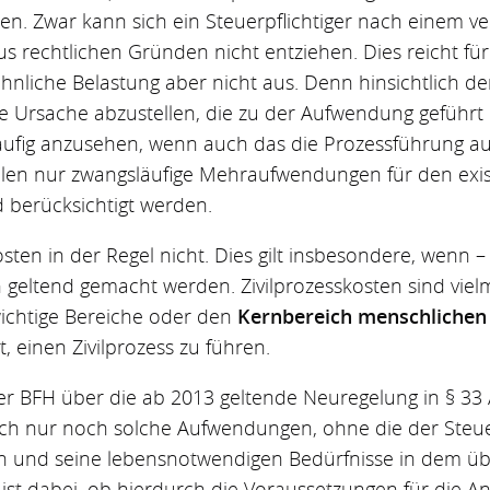
. Zwar kann sich ein Steuerpflichtiger nach einem ver
s rechtlichen Gründen nicht entziehen. Dies reicht fü
liche Belastung aber nicht aus. Denn hinsichtlich der 
he Ursache abzustellen, die zu der Aufwendung geführt 
läufig anzusehen, wenn auch das die Prozessführung au
ollen nur zwangsläufige Mehraufwendungen für den ex
berücksichtigt werden.
sten in der Regel nicht. Dies gilt insbesondere, wenn – 
geltend gemacht werden. Zivilprozesskosten sind viel
ichtige Bereiche oder den
Kernbereich menschlichen
, einen Zivilprozess zu führen.
er BFH über die ab 2013 geltende Neuregelung in § 33 A
ch nur noch solche Aufwendungen, ohne die der Steuerp
ren und seine lebensnotwendigen Bedürfnisse in dem 
 ist dabei, ob hierdurch die Voraussetzungen für die 