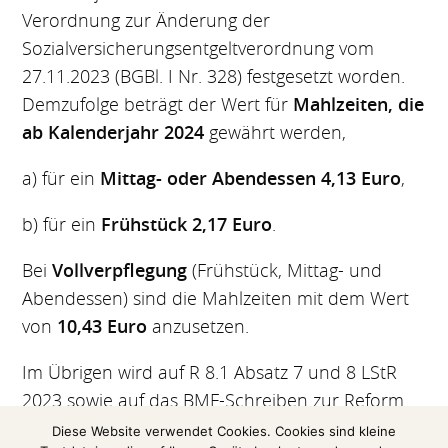
Verordnung zur Änderung der
Sozialversicherungsentgeltverordnung vom
27.11.2023 (BGBl. I Nr. 328) festgesetzt worden.
Demzufolge beträgt der Wert für
Mahlzeiten, die
ab Kalenderjahr 2024
gewährt werden,
a) für ein
Mittag- oder Abendessen 4,13 Euro
,
b) für ein
Frühstück 2,17 Euro
.
Bei
Vollverpflegung
(Frühstück, Mittag- und
Abendessen) sind die Mahlzeiten mit dem Wert
von
10,43 Euro
anzusetzen.
Im Übrigen wird auf R 8.1 Absatz 7 und 8 LStR
2023 sowie auf das BMF-Schreiben zur Reform
des steuerlichen Reisekostenrechts vom 25.
Diese Website verwendet Cookies. Cookies sind kleine