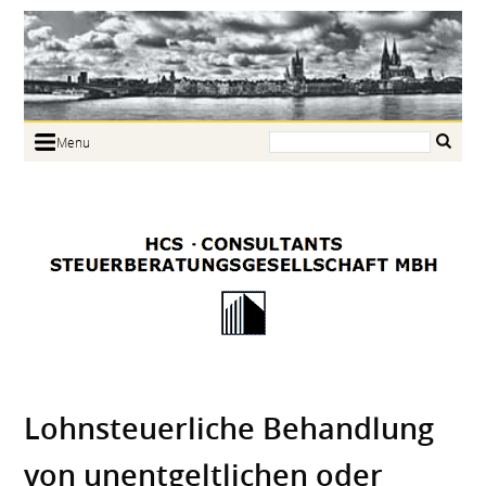
Search:
Menu
Home
Portrait
Focus
Links
News
Jobs
Contact
Lohnsteuerliche Behandlung
von unentgeltlichen oder