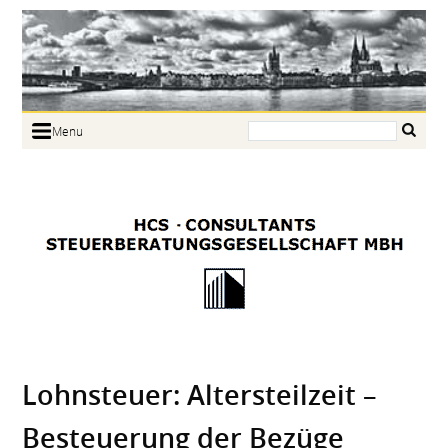
Search:
Menu
Home
Portrait
Focus
Links
News
Jobs
Contact
Lohnsteuer: Alters­teilzeit –
Besteuerung der Bezüge