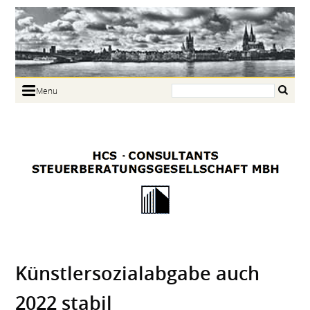
Search:
Menu
Home
Portrait
Focus
Links
News
Jobs
Contact
Künstlersozialabgabe auch
2022 stabil