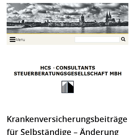
Search:
Menu
Home
Portrait
Focus
Links
News
Jobs
Contact
Krankenver­sicherungsbeiträge
für Selbständige – Änderung