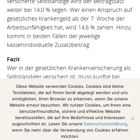
versicherte Selbständige wird der Beitragssatz
weiter bei 14,0 % liegen. Wer einen Anspruch auf
gesetzliches Krankengeld ab der 7. Woche der
Arbeitsunfähigkeit hat, wird 14,6 % zahlen. Hinzu
kommt in beiden Fällen der jeweilige
kassenindividuelle Zusatzbeitrag.
Fazit
Wer in der gesetzlichen Krankenversicherung als
Selbständiger versichert ist, muss künftig bei
schwankenden Einnahmen mit einer
Diese Website verwendet Cookies. Cookies sind kleine
Textdateien, die auf Ihrem Gerät abgelegt werden und uns
Beitragserstattung oder -erhöhung rechnen.
ermöglichen, Ihren Browser zu erkennen, wenn Sie unsere
Website erneut besuchen. Wir nutzen Cookies, um Ihnen eine
(Auszug aus einer Pressemitteilung der
benutzerfreundliche, sichere und effektive Website
Steuerberaterkammer Niedersachsen)
bereitzustellen, die auf Ihre Bedürfnisse und Interessen
zugeschnitten ist. Lesen Sie unsere
Datenschutzerklärung
,
wenn Sie mehr über die Verwendung von Cookies erfahren
möchten.