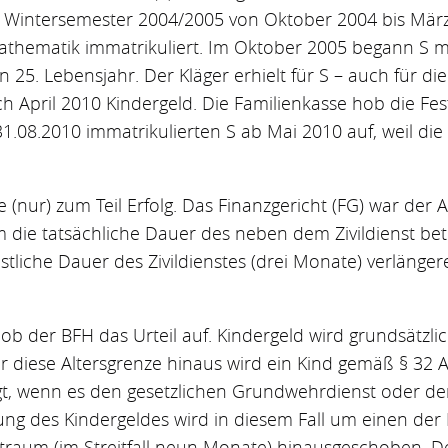
im Wintersemester 2004/2005 von Oktober 2004 bis Mär
athematik immatrikuliert. Im Oktober 2005 begann S m
n 25. Lebensjahr. Der Kläger erhielt für S – auch für di
lich April 2010 Kindergeld. Die Familienkasse hob die Fe
1.08.2010 immatrikulierten S ab Mai 2010 auf, weil die
 (nur) zum Teil Erfolg. Das Finanzgericht (FG) war der A
 die tatsächliche Dauer des neben dem Zivildienst be
stliche Dauer des Zivildienstes (drei Monate) verlänge
hob der BFH das Urteil auf. Kindergeld wird grundsätzli
 diese Altersgrenze hinaus wird ein Kind gemäß § 32 Ab
, wenn es den gesetzlichen Grundwehrdienst oder den Z
ng des Kindergeldes wird in diesem Fall um einen der 
raum (im Streitfall neun Monate) hinausgeschoben. De