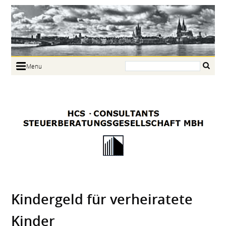
Search:
Menu
Home
Portrait
Focus
Links
News
Jobs
Contact
Kindergeld für verhei­ratete
Kinder