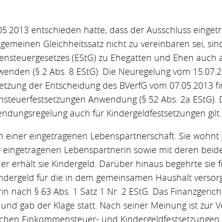
.2013 entschieden hatte, dass der Ausschluss einge
lgemeinen Gleichheitssatz nicht zu vereinbaren sei, s
steuergesetzes (EStG) zu Ehegatten und Ehen auch 
enden (§ 2 Abs. 8 EStG). Die Neuregelung vom 15.07.2
zung der Entscheidung des BVerfG vom 07.05.2013 fin
steuerfestsetzungen Anwendung (§ 52 Abs. 2a EStG). D
ndungsregelung auch für Kindergeldfestsetzungen gilt.
in in einer eingetragenen Lebenspartnerschaft. Sie woh
r eingetragenen Lebenspartnerin sowie mit deren beid
er erhält sie Kindergeld. Darüber hinaus begehrte sie 
ndergeld für die in dem gemeinsamen Haushalt versorg
n nach § 63 Abs. 1 Satz 1 Nr. 2 EStG. Das Finanzgerich
und gab der Klage statt. Nach seiner Meinung ist zur
chen Einkommensteuer- und Kindergeldfestsetzungen 