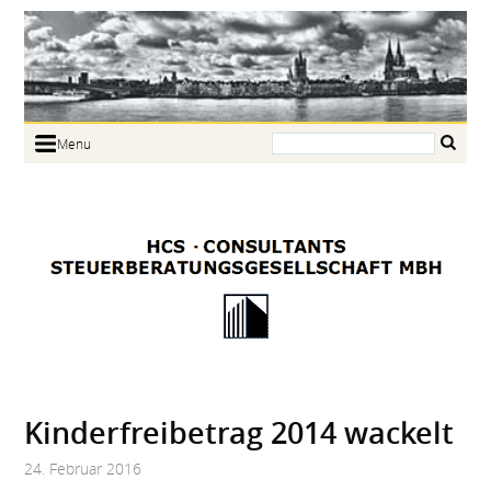
Search:
Menu
Home
Portrait
Focus
Links
News
Jobs
Contact
Kinderfrei­betrag 2014 wackelt
24. Februar 2016