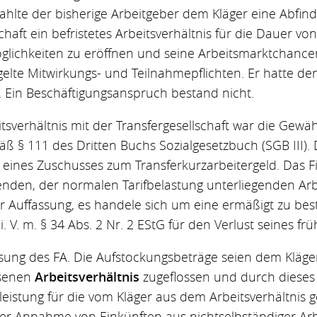
ahlte der bisherige Arbeitgeber dem Kläger eine Abfindu
chaft ein befristetes Arbeitsverhältnis für die Dauer vo
glichkeiten zu eröffnen und seine Arbeitsmarktchance
egelte Mitwirkungs- und Teilnahmepflichten. Er hatte d
n. Ein Beschäftigungsanspruch bestand nicht.
tsverhältnis mit der Transfergesellschaft war die Gew
ß § 111 des Dritten Buchs Sozialgesetzbuch (SGB III). D
ng eines Zuschusses zum Transferkurzarbeitergeld. Das 
enden, der normalen Tarifbelastung unterliegenden Arb
Auffassung, es handele sich um eine ermäßigt zu best
i. V. m. § 34 Abs. 2 Nr. 2 EStG für den Verlust seines fr
ssung des FA. Die Aufstockungsbeträge seien dem Kläg
ssenen
Arbeitsverhältnis
zugeflossen und durch dieses 
leistung für die vom Kläger aus dem Arbeitsverhältnis 
er Annahme von Einkünften aus nichtselbständiger Arb