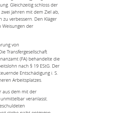
ng. Gleichzeitig schloss der
n zwei Jahren mit dem Ziel ab,
n zu verbessern. Den Kläger
en Weisungen der
ährung von
ie Transfergesellschaft
Finanzamt (FA) behandelte die
eitslohn nach § 19 EStG. Der
euernde Entschädigung i. S.
üheren Arbeitsplatzes.
er aus dem mit der
unmittelbar veranlasst.
geschuldeten
eit stehe nicht entgegen,