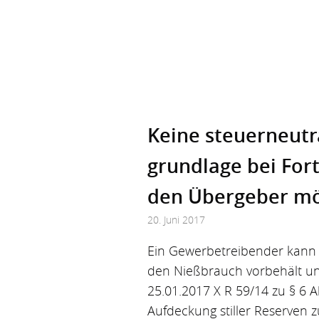
Keine steuer­neutr
grundlage bei Fort
den Übergeber mö
20. Juni 2017
Ein Gewerbetreibender kann s
den Nießbrauch vorbehält und 
25.01.2017 X R 59/14 zu § 6 A
Aufdeckung stiller Reserven z