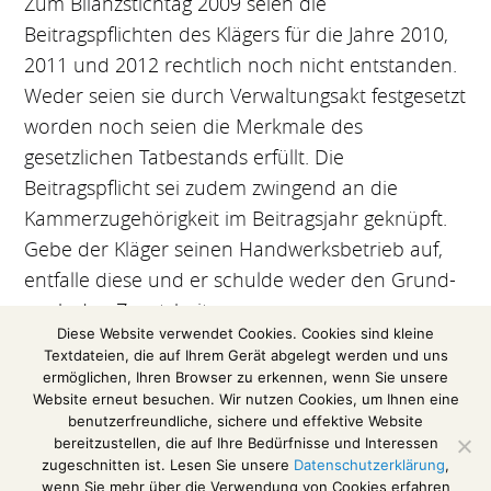
Zum Bilanzstichtag 2009 seien die
Beitragspflichten des Klägers für die Jahre 2010,
2011 und 2012 rechtlich noch nicht entstanden.
Weder seien sie durch Verwaltungsakt festgesetzt
worden noch seien die Merkmale des
gesetzlichen Tatbestands erfüllt. Die
Beitragspflicht sei zudem zwingend an die
Kammerzugehörigkeit im Beitragsjahr geknüpft.
Gebe der Kläger seinen Handwerksbetrieb auf,
entfalle diese und er schulde weder den Grund-
noch den Zusatzbeitrag.
Diese Website verwendet Cookies. Cookies sind kleine
Textdateien, die auf Ihrem Gerät abgelegt werden und uns
(Auszug aus einer Pressemitteilung des
ermöglichen, Ihren Browser zu erkennen, wenn Sie unsere
Bundesfinanzhofs)
Website erneut besuchen. Wir nutzen Cookies, um Ihnen eine
benutzerfreundliche, sichere und effektive Website
Das Urteil im Volltext
bereitzustellen, die auf Ihre Bedürfnisse und Interessen
zugeschnitten ist. Lesen Sie unsere
Datenschutzerklärung
,
wenn Sie mehr über die Verwendung von Cookies erfahren