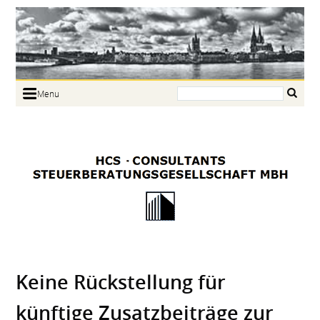
Search:
Menu
Home
Portrait
Focus
Links
News
Jobs
Contact
Keine Rück­stellung für
künftige Zusatz­beiträge zur