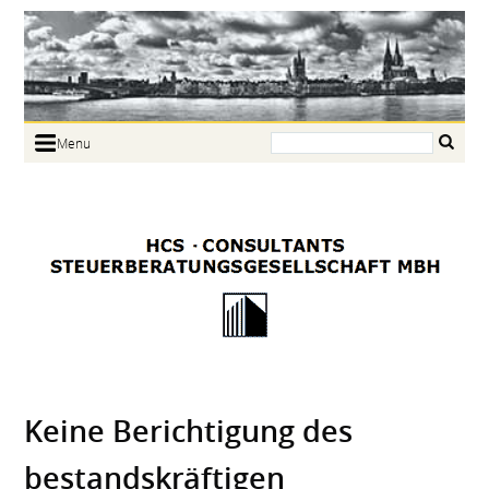
Search:
Menu
Home
Portrait
Focus
Links
News
Jobs
Contact
Keine Berichtigung des
bestandskräftigen