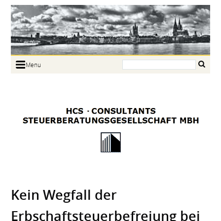
Search:
Menu
Home
Portrait
Focus
Links
News
Jobs
Contact
Kein Wegfall der
Erbschaftsteuerbefreiung bei