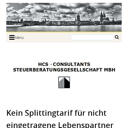
Search:
Menu
Home
Portrait
Focus
Links
News
Jobs
Contact
Kein Splitting­tarif für nicht
einge­tragene Lebens­partner