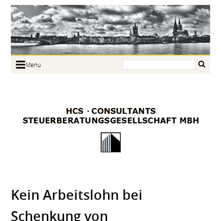
Search:
Menu
Home
Portrait
Focus
Links
News
Jobs
Contact
Kein Arbeitslohn bei
Schenkung von