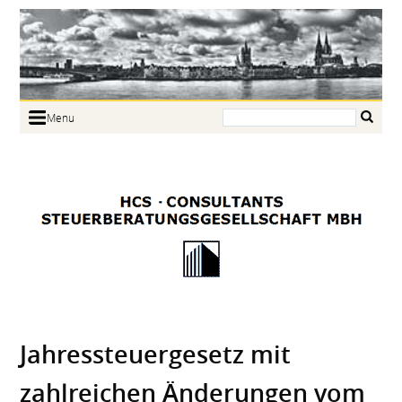
Search:
Menu
Home
Portrait
Focus
Links
News
Jobs
Contact
Jahressteuergesetz mit
zahlreichen Änderungen vom