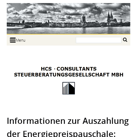
Search:
Menu
Home
Portrait
Focus
Links
News
Jobs
Contact
Informationen zur Auszahlung
der Energiepreispauschale: