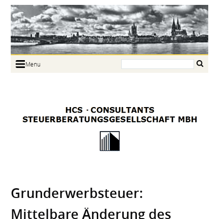
Search:
Menu
Home
Portrait
Focus
Links
News
Jobs
Contact
Grunderwerbsteuer:
Mittelbare Änderung des