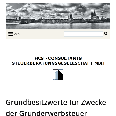
Search:
Menu
Home
Portrait
Focus
Links
News
Jobs
Contact
Grundbesitzwerte für Zwecke
der Grunderwerbsteuer