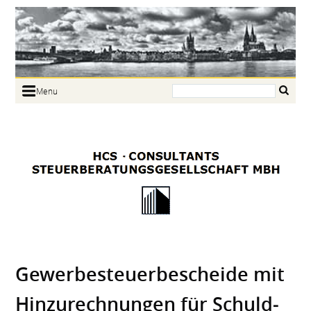
Search:
Menu
Home
Portrait
Focus
Links
News
Jobs
Contact
Gewerbe­steuerbescheide mit
Hinzu­rechnungen für Schuld­