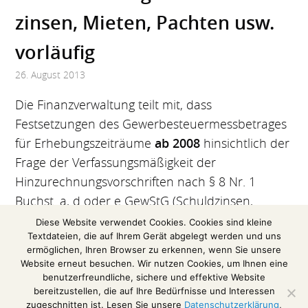
zinsen, Mieten, Pachten usw.
vorläufig
26. August 2013
Die Finanzverwaltung teilt mit, dass
Festsetzungen des Gewerbesteuermessbetrages
für Erhebungszeiträume
ab 2008
hinsichtlich der
Frage der Verfassungsmäßigkeit der
Hinzurechnungsvorschriften nach § 8 Nr. 1
Buchst. a, d oder e GewStG (Schuldzinsen,
Mieten, Pachten usw.) vorläufig durchzuführen
Diese Website verwendet Cookies. Cookies sind kleine
Textdateien, die auf Ihrem Gerät abgelegt werden und uns
sind.
ermöglichen, Ihren Browser zu erkennen, wenn Sie unsere
Website erneut besuchen. Wir nutzen Cookies, um Ihnen eine
(Siehe gleichlautende Ländererlasse vom
benutzerfreundliche, sichere und effektive Website
25.04.2013)
bereitzustellen, die auf Ihre Bedürfnisse und Interessen
zugeschnitten ist. Lesen Sie unsere
Datenschutzerklärung
,