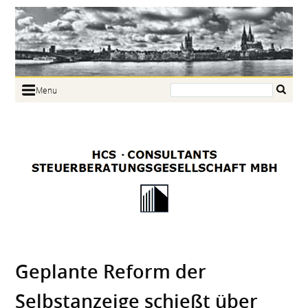
Search:
Menu
Home
Portrait
Focus
Links
News
Jobs
Contact
Geplante Reform der
Selbstanzeige schießt über