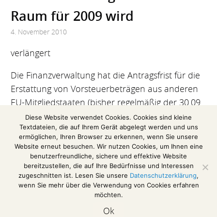
Raum für 2009 wird
4. November 2010
verlängert
Die Finanzverwaltung hat die Antragsfrist für die
Erstattung von Vorsteuerbeträgen aus anderen
EU-Mitgliedstaaten (bisher regelmäßig der 30.09.
des Folgejahres) für das Jahr 2009 auf den
Diese Website verwendet Cookies. Cookies sind kleine
Textdateien, die auf Ihrem Gerät abgelegt werden und uns
31.03.2011
verlängert (siehe BMF-Schreiben vom
ermöglichen, Ihren Browser zu erkennen, wenn Sie unsere
01.11.2010 – IV D 3 – S 7359/10/10004).
Website erneut besuchen. Wir nutzen Cookies, um Ihnen eine
benutzerfreundliche, sichere und effektive Website
bereitzustellen, die auf Ihre Bedürfnisse und Interessen
zugeschnitten ist. Lesen Sie unsere
Datenschutzerklärung
,
wenn Sie mehr über die Verwendung von Cookies erfahren
möchten.
Impressum / Disclaimer
Ok
Datenschutzerklärung