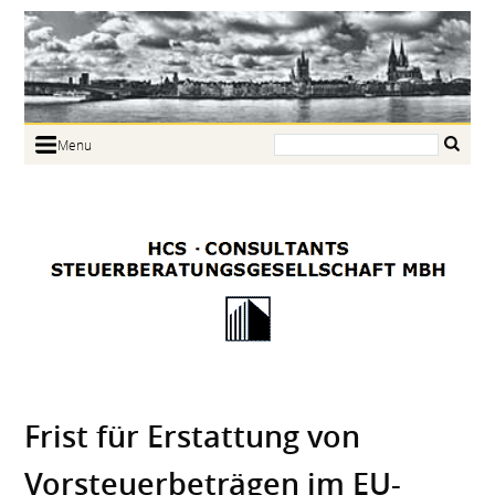
Search:
Menu
Home
Portrait
Focus
Links
News
Jobs
Contact
Frist für Erstattung von
Vorsteuerbeträgen im EU-