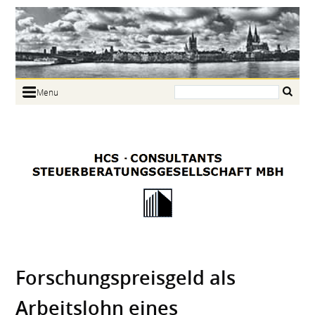
Search:
Menu
Home
Portrait
Focus
Links
News
Jobs
Contact
Forschungspreisgeld als
Arbeitslohn eines