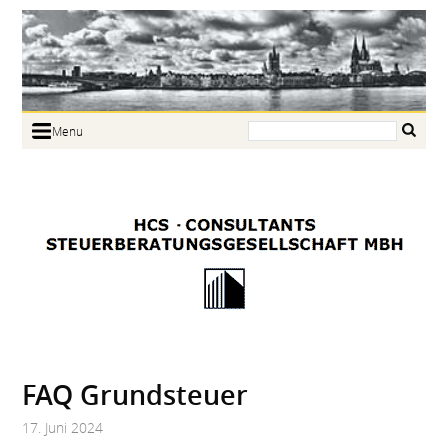
Search:
Menu
Home
Portrait
Focus
Links
News
Jobs
Contact
FAQ Grundsteuer
17. Juni 2024