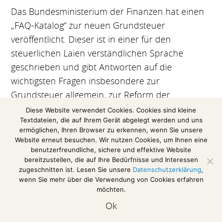
Das Bundesministerium der Finanzen hat einen
„FAQ-Katalog“ zur neuen Grundsteuer
veröffentlicht. Dieser ist in einer für den
steuerlichen Laien verständlichen Sprache
geschrieben und gibt Antworten auf die
wichtigsten Fragen insbesondere zur
Grundsteuer allgemein, zur Reform der
Grundsteuer sowie zur Steuererklärung und
Diese Website verwendet Cookies. Cookies sind kleine
Textdateien, die auf Ihrem Gerät abgelegt werden und uns
Steuerbescheiden. .
ermöglichen, Ihren Browser zu erkennen, wenn Sie unsere
Website erneut besuchen. Wir nutzen Cookies, um Ihnen eine
(Einzelheiten finden Sie im FAQ-Katalog vom
benutzerfreundliche, sichere und effektive Website
27.05.2024 auf der Homepage des BMF
>
hier
.)
bereitzustellen, die auf Ihre Bedürfnisse und Interessen
zugeschnitten ist. Lesen Sie unsere
Datenschutzerklärung
,
wenn Sie mehr über die Verwendung von Cookies erfahren
möchten.
Impressum / Disclaimer
Ok
Datenschutzerklärung